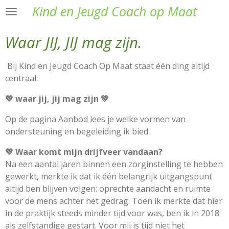
Kind en Jeugd Coach op Maat
Ga
direct
naar
Waar JIJ, JIJ mag zijn.
de
hoofdinhoud
B
ij
Kind en Jeugd Coach Op Maat
staat één ding altijd
centraal:
💚
waar jij, jij mag zijn
💚
Op de pagina
Aanbod
lees je welke vormen van
ondersteuning en begeleiding ik bied.
💚
Waar komt mijn drijfveer vandaan?
Na een aantal jaren binnen een zorginstelling te hebben
gewerkt, merkte ik dat ik één belangrijk uitgangspunt
altijd ben blijven volgen: oprechte aandacht en ruimte
voor de mens achter het gedrag. Toen ik merkte dat hier
in de praktijk steeds minder tijd voor was, ben ik in 2018
als zelfstandige gestart. Voor mij is tijd niet het