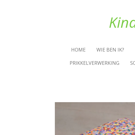
Ga
direct
Kin
naar
de
hoofdinhoud
HOME
WIE BEN IK?
PRIKKELVERWERKING
S