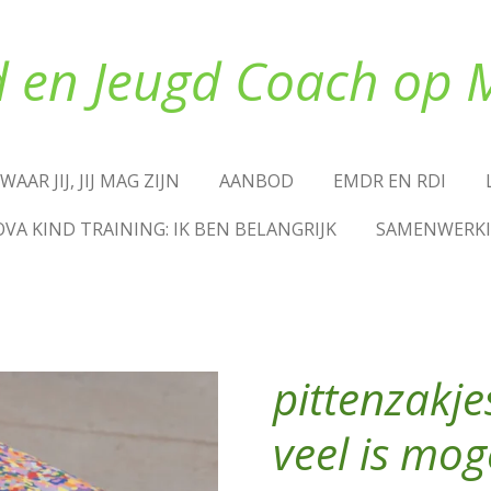
d en Jeugd Coach op 
WAAR JIJ, JIJ MAG ZIJN
AANBOD
EMDR EN RDI
OVA KIND TRAINING: IK BEN BELANGRIJK
SAMENWERK
pittenzakj
veel is moge