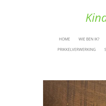
Ga
direct
Kin
naar
de
hoofdinhoud
HOME
WIE BEN IK?
PRIKKELVERWERKING