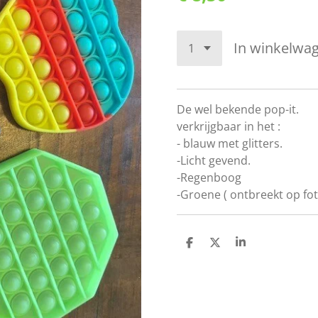
In winkelwa
De wel bekende pop-it.
verkrijgbaar in het :
- blauw met glitters.
-Licht gevend.
-Regenboog
-Groene ( ontbreekt op fo
D
D
S
e
e
h
l
e
a
e
l
r
n
e