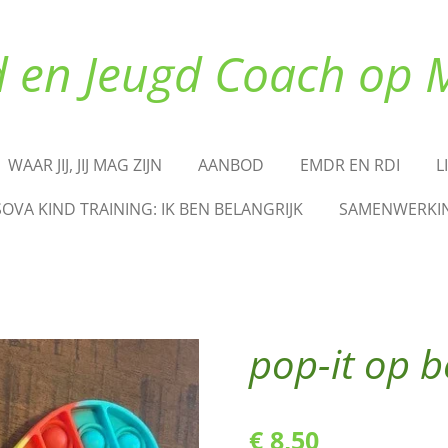
d en Jeugd Coach op 
WAAR JIJ, JIJ MAG ZIJN
AANBOD
EMDR EN RDI
L
SOVA KIND TRAINING: IK BEN BELANGRIJK
SAMENWERKI
pop-it op b
€ 8,50